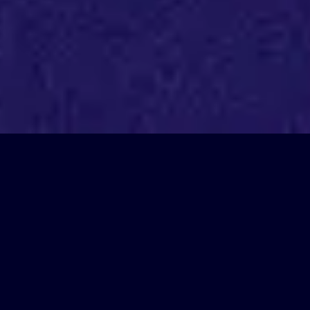
🍔🍺 DÉCOUVRE NOTRE CARTE
ET VIENS TE RÉGALER ENTRE