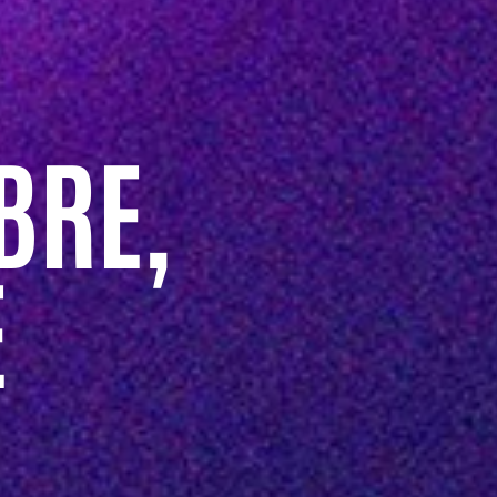
BRE,
E