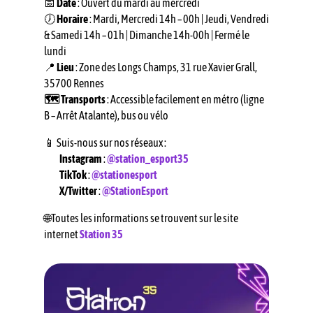
📅
Date
: Ouvert du mardi au mercredi
🕖
Horaire
:
Mardi, Mercredi 14h – 00h | Jeudi, Vendredi
& Samedi 14h – 01h | Dimanche 14h-00h | Fermé le
lundi
📍
Lieu
: Zone des Longs Champs, 31 rue Xavier Grall,
35700 Rennes
🗺️ Transports
:
Accessible facilement en métro (ligne
B – Arrêt Atalante), bus ou vélo
📱 Suis-nous sur nos réseaux :
Instagram
:
@station_esport35
TikTok
:
@stationesport
X/Twitter
:
@
StationEsport
🌐Toutes les informations se trouvent sur le site
internet
Station 35