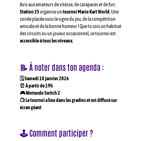
Avis aux amateurs de vitesse, de carapaces et de fun :
Station 35
organise un
tournoi Mario Kart World
. Une
soirée placée sous le signe du jeu, de la compétition
amicale et de la bonne humeur ! Que tu sois un habitué
des circuits ou un joueur occasionnel, ce tournoi est
accessible à tous les niveaux
.
📝
À
noter dans ton agenda :
🗓️ Samedi 10 janvier 2026
⏰ À partir de 19h
🎮 Nintendo Switch 2
📺 Le tournoi a lieu dans les gradins et est diffusé sur
écran géant
🕹️ Comment participer ?