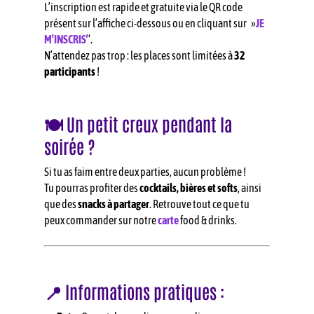
L’inscription est rapide et gratuite via le QR code
présent sur l’affiche ci-dessous ou en cliquant sur »
JE
M’INSCRIS’
‘.
N’attendez pas trop : les places sont limitées à
32
participants
!
🍽️ Un petit creux pendant la
soirée ?
Si tu as faim entre deux parties, aucun problème !
Tu pourras profiter des
cocktails, bières et softs
, ainsi
que des
snacks à partager
. Retrouve tout ce que tu
peux commander sur notre
carte
food & drinks.
📍 Informations pratiques :