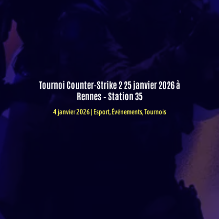
Tournoi Counter-Strike 2 25 janvier 2026 à
Rennes – Station 35
4 janvier 2026
|
Esport
,
Événements
,
Tournois