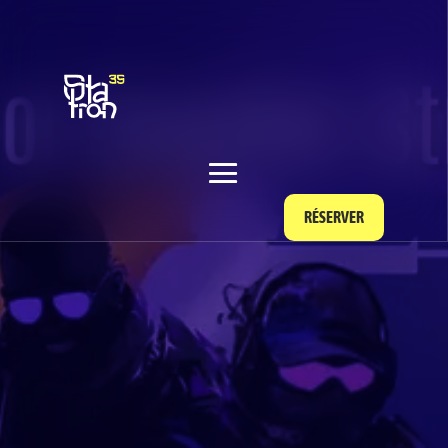
RÉSERVER